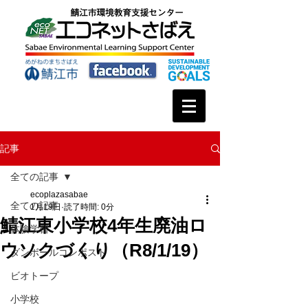
記事
全ての記事
ecoplazasabae
全ての記事
1月19日
読了時間: 0分
鯖江東小学校4年生廃油ロ
体験学習
ウソクづくり（R8/1/19）
ダンボールコンポスト
ビオトープ
小学校