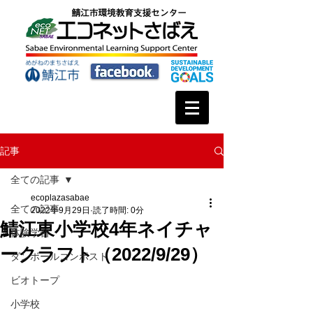
記事
全ての記事
ecoplazasabae
全ての記事
2022年9月29日
読了時間: 0分
鯖江東小学校4年ネイチャ
体験学習
ークラフト（2022/9/29）
ダンボールコンポスト
ビオトープ
小学校