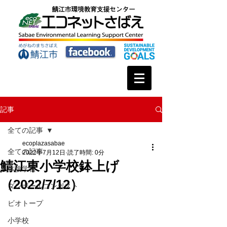
記事
全ての記事
ecoplazasabae
全ての記事
2022年7月12日
読了時間: 0分
鯖江東小学校鉢上げ
体験学習
（2022/7/12）
ダンボールコンポスト
ビオトープ
小学校