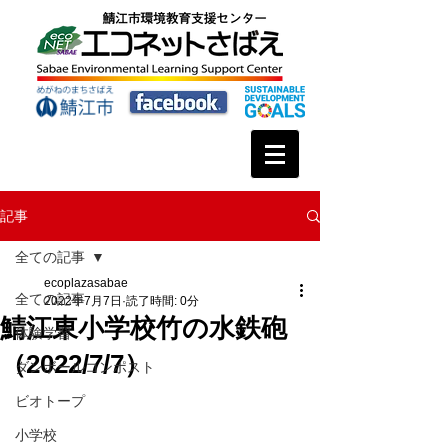
記事
全ての記事
ecoplazasabae
全ての記事
2022年7月7日
読了時間: 0分
鯖江東小学校竹の水鉄砲
体験学習
（2022/7/7）
ダンボールコンポスト
ビオトープ
小学校