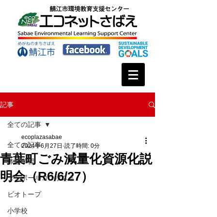
記事
全ての記事
ecoplazasabae
全ての記事
2024年6月27日
読了時間: 0分
青葉町ごみ減量化資源化説
体験学習
明会（R6/6/27）
ダンボールコンポスト
ビオトープ
小学校