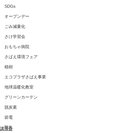
SDGs
オープンデー
ごみ減量化
さけ学習会
おもちゃ病院
さばえ環境フェア
植樹
エコプラザさばえ事業
地球温暖化教室
グリーンカーテン
脱炭素
節電
野鳥
講演会