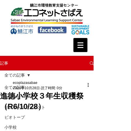
記事
全ての記事
ecoplazasabae
全ての記事
2024年10月28日
読了時間: 0分
進徳小学校３年生収穫祭
体験学習
（R6/10/28）
ダンボールコンポスト
ビオトープ
小学校