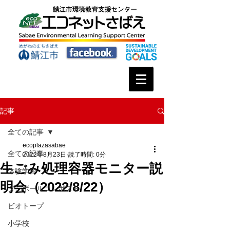
記事
全ての記事
ecoplazasabae
全ての記事
2022年8月23日
読了時間: 0分
生ごみ処理容器モニター説
体験学習
明会（2022/8/22）
ダンボールコンポスト
ビオトープ
小学校