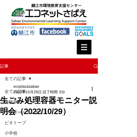
記事
全ての記事
ecoplazasabae
全ての記事
2022年10月29日
読了時間: 0分
生ごみ処理容器モニター説
体験学習
明会（2022/10/29）
ダンボールコンポスト
ビオトープ
小学校