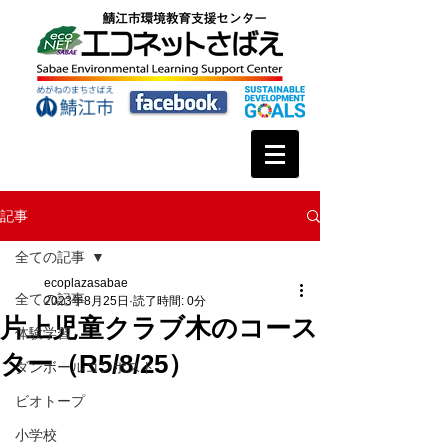
記事
全ての記事
ecoplazasabae
全ての記事
2023年8月25日
読了時間: 0分
片上児童クラブ木のコース
体験学習
ター（R5/8/25）
ダンボールコンポスト
ビオトープ
小学校