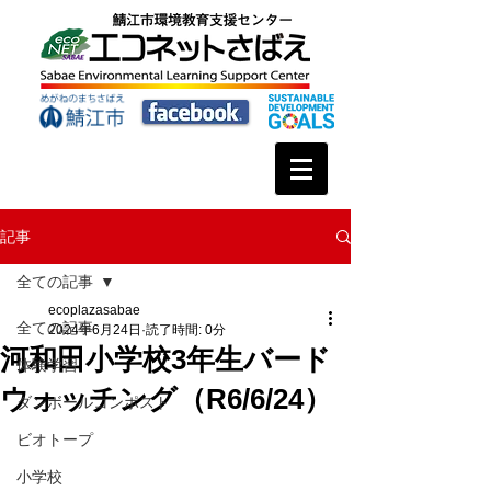
記事
全ての記事
ecoplazasabae
全ての記事
2024年6月24日
読了時間: 0分
河和田小学校3年生バード
体験学習
ウォッチング（R6/6/24）
ダンボールコンポスト
ビオトープ
小学校