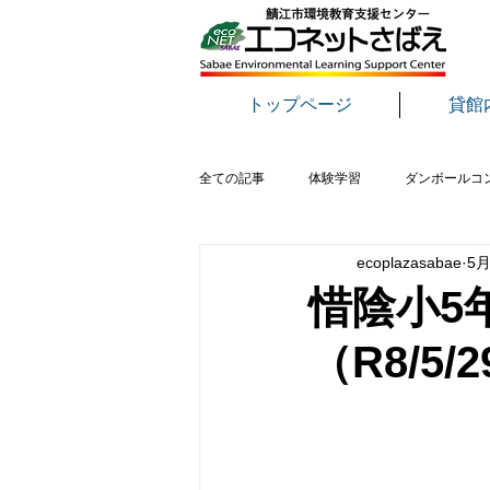
トップページ
貸館
全ての記事
体験学習
ダンボールコ
ecoplazasabae
5月
おもちゃ病院
さばえ環境フェア
惜陰小5
（R8/5/
野鳥
生き物
講演会