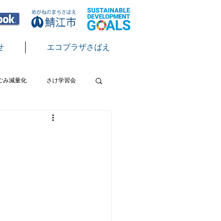
せ
エコプラザさばえ
ごみ減量化
さけ学習会
テン
脱炭素
節電
クール
サクラマス放流