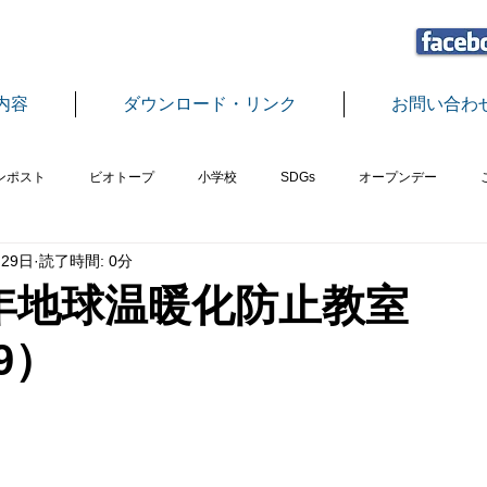
内容
ダウンロード・リンク
お問い合わ
ンポスト
ビオトープ
小学校
SDGs
オープンデー
29日
読了時間: 0分
植樹
エコプラザさばえ事業
地球温暖化教室
グリーンカー
年地球温暖化防止教室
29）
中学校
もちつき
フードロス
つみ木
脱穀・精米
ス