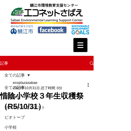
記事
全ての記事
ecoplazasabae
全ての記事
2023年10月31日
読了時間: 0分
惜陰小学校３年生収穫祭
体験学習
（R5/10/31）
ダンボールコンポスト
ビオトープ
小学校