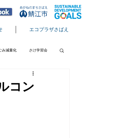
せ
エコプラザさばえ
ごみ減量化
さけ学習会
テン
脱炭素
節電
ルコン
クール
サクラマス放流