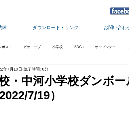
内容
ダウンロード・リンク
お問い合わ
ンポスト
ビオトープ
小学校
SDGs
オープンデー
22年7月19日
読了時間: 0分
植樹
エコプラザさばえ事業
地球温暖化教室
グリーンカー
校・中河小学校ダンボー
22/7/19）
中学校
もちつき
フードロス
つみ木
脱穀・精米
ス