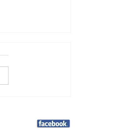
リサイクル見学会(中河・
豊)R8/7/7
aza-sabae.jp