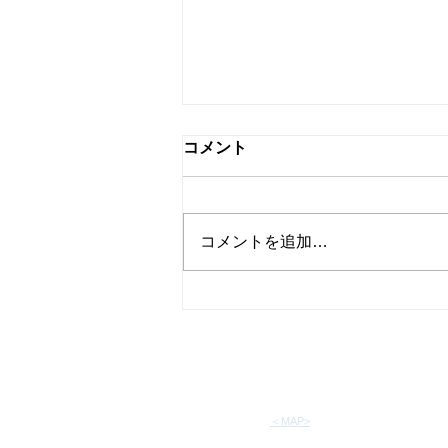
コメント
コメントを追加…
鯖江東小学校3年生コースタ
ーにお絵かき（R8/7/10）
特定非営利法人エコプラザさば
〒916-0033
福井県鯖江市中野町73-11
​＜MAP>
ストリートビュー