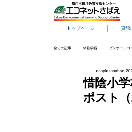
トップページ
貸館
全ての記事
体験学習
ダンボールコ
ecoplazasabae
20
おもちゃ病院
さばえ環境フェア
惜陰小学
ポスト（20
野鳥
生き物
講演会