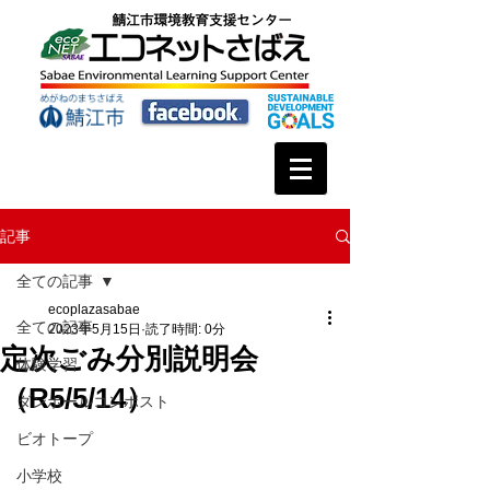
記事
全ての記事
ecoplazasabae
全ての記事
2023年5月15日
読了時間: 0分
定次ごみ分別説明会
体験学習
（R5/5/14）
ダンボールコンポスト
ビオトープ
小学校