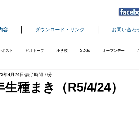
内容
ダウンロード・リンク
お問い合わ
ンポスト
ビオトープ
小学校
SDGs
オープンデー
23年4月24日
読了時間: 0分
植樹
エコプラザさばえ事業
地球温暖化教室
グリーンカー
生種まき（R5/4/24）
中学校
もちつき
フードロス
つみ木
脱穀・精米
ス