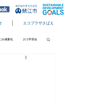
せ
エコプラザさばえ
ごみ減量化
さけ学習会
テン
脱炭素
節電
クール
サクラマス放流