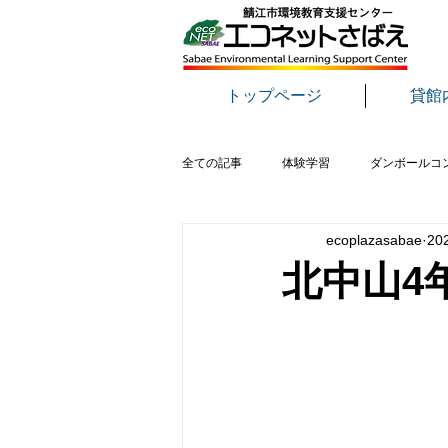
トップページ
貸館
全ての記事
体験学習
ダンボールコ
ecoplazasabae
20
おもちゃ病院
さばえ環境フェア
北中山4年
野鳥
生き物
講演会