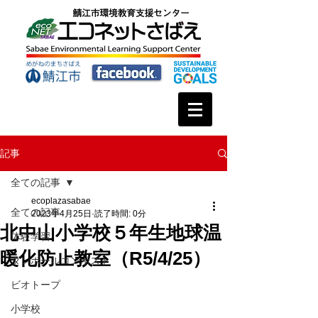
記事
全ての記事
ecoplazasabae
全ての記事
2023年4月25日
読了時間: 0分
北中山小学校５年生地球温
体験学習
暖化防止教室（R5/4/25）
ダンボールコンポスト
ビオトープ
小学校