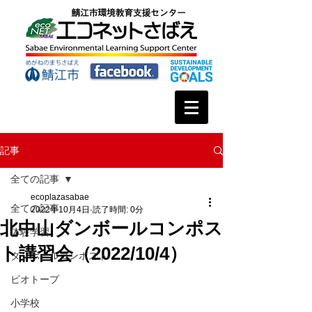
記事
全ての記事
ecoplazasabae
全ての記事
2022年10月4日
読了時間: 0分
北中山ダンボールコンポス
体験学習
ト講習会（2022/10/4）
ダンボールコンポスト
ビオトープ
小学校