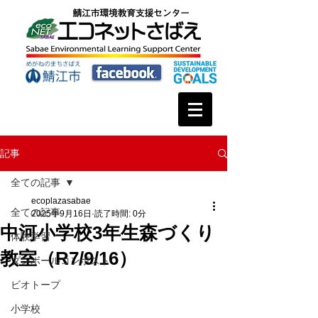
記事
全ての記事
ecoplazasabae
全ての記事
2025年9月16日
読了時間: 0分
中河小学校3年生森づくり
体験学習
教室（R7/9/16）
ダンボールコンポスト
ビオトープ
小学校