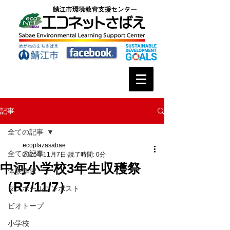
記事
全ての記事
ecoplazasabae
全ての記事
2025年11月7日
読了時間: 0分
中河小学校3年生収穫祭
体験学習
（R7/11/7）
ダンボールコンポスト
ビオトープ
小学校