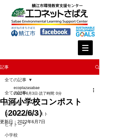
記事
全ての記事
ecoplazasabae
全ての記事
2022年6月3日
読了時間: 0分
中河小学校コンポスト
体験学習
（2022/6/3）
ダンボールコンポスト
更新日：
2022年6月7日
ビオトープ
小学校