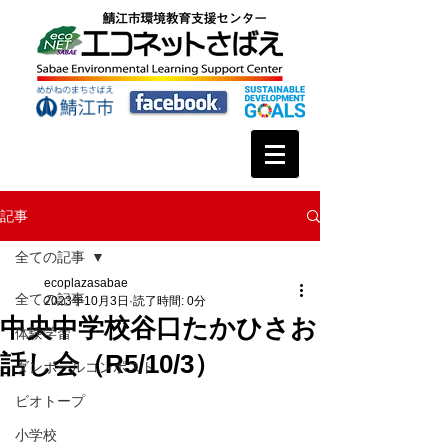
記事
全ての記事
ecoplazasabae
全ての記事
2023年10月3日
読了時間: 0分
中央中学校谷口たかひさお
体験学習
話し会（R5/10/3）
ダンボールコンポスト
ビオトープ
小学校