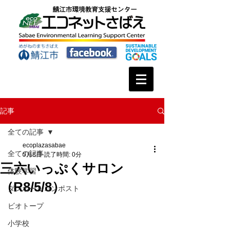
記事
全ての記事
ecoplazasabae
全ての記事
5月8日
読了時間: 0分
三六いっぷくサロン
体験学習
（R8/5/8）
ダンボールコンポスト
ビオトープ
小学校