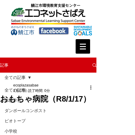
記事
全ての記事
ecoplazasabae
全ての記事
1月17日
読了時間: 0分
おもちゃ病院（R8/1/17）
体験学習
ダンボールコンポスト
ビオトープ
小学校