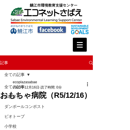
記事
全ての記事
ecoplazasabae
全ての記事
2023年12月16日
読了時間: 0分
おもちゃ病院（R5/12/16）
体験学習
ダンボールコンポスト
ビオトープ
小学校