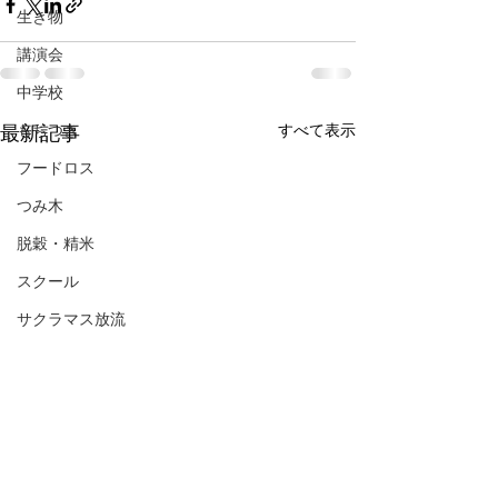
生き物
講演会
中学校
もちつき
すべて表示
最新記事
フードロス
つみ木
脱穀・精米
スクール
サクラマス放流