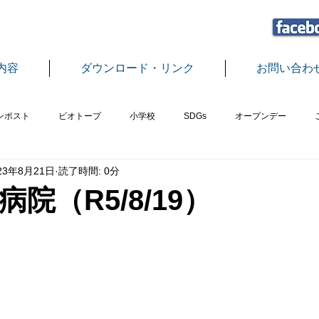
内容
ダウンロード・リンク
お問い合わ
ンポスト
ビオトープ
小学校
SDGs
オープンデー
23年8月21日
読了時間: 0分
植樹
エコプラザさばえ事業
地球温暖化教室
グリーンカー
院（R5/8/19）
中学校
もちつき
フードロス
つみ木
脱穀・精米
ス