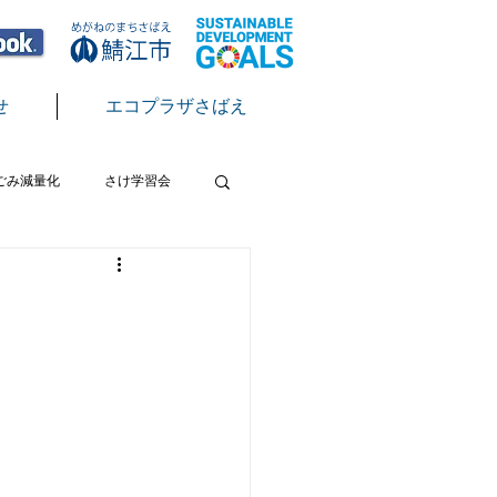
せ
エコプラザさばえ
ごみ減量化
さけ学習会
テン
脱炭素
節電
クール
サクラマス放流