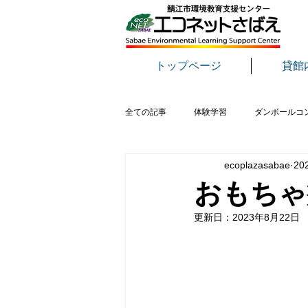
トップページ
貸館
全ての記事
体験学習
ダンボールコ
ecoplazasabae
20
おもちゃ病院
さばえ環境フェア
おもちゃ病
更新日：
2023年8月22日
野鳥
生き物
講演会